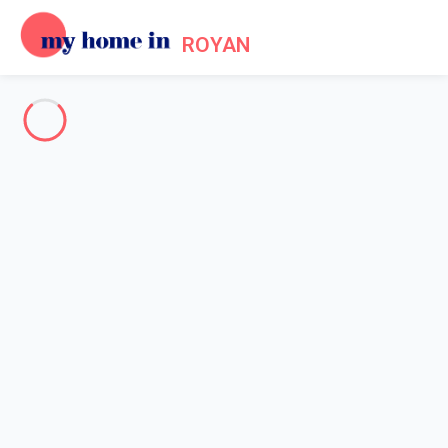
ROYAN
Votre destination
-
Votre recherche
RECHERCHER
Vos filtres
Appliquer
Arrivée