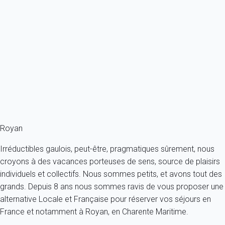
Maison 2 chambres Vaux-sur-mer
France - Charente Maritime - Vaux-sur-Mer
4 personnes - 2 chambres - 1 salle de bain
À partir de
95€
/nuit
Ref : 12977
Fermer
Royan
Irréductibles gaulois, peut-être, pragmatiques sûrement, nous
croyons à des vacances porteuses de sens, source de plaisirs
individuels et collectifs. Nous sommes petits, et avons tout des
grands. Depuis 8 ans nous sommes ravis de vous proposer une
alternative Locale et Française pour réserver vos séjours en
France et notamment à Royan, en Charente Maritime.