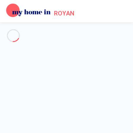
ROYAN
Voir toutes les photos
Aperçu
Description
Carte
Tarifs et disponibilités
Accueil
Maison 3 chambres Vaux-sur-mer
Maison 3 chambres Vaux-sur-
mer