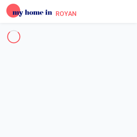
ROYAN
Votre destination
-
Votre recherche
RECHERCHER
Vos filtres
Appliquer
Arrivée