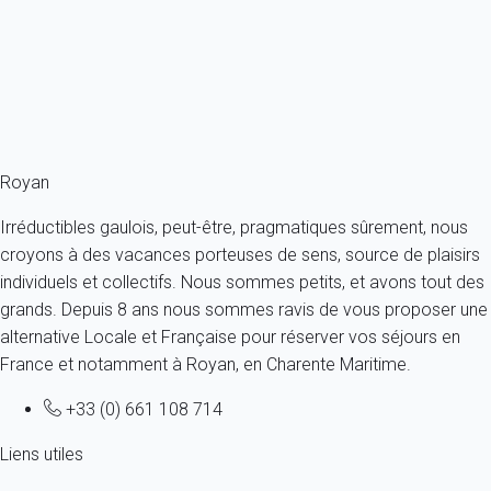
Appartement 1 chambre Saint-palais-sur-mer
France - Charente Maritime - Saint-Palais-sur-Mer
4 personnes - 1 chambre - 1 salle de bain
À partir de
55€
/nuit
Ref : 72713
Royan
Irréductibles gaulois, peut-être, pragmatiques sûrement, nous
croyons à des vacances porteuses de sens, source de plaisirs
individuels et collectifs. Nous sommes petits, et avons tout des
grands. Depuis 8 ans nous sommes ravis de vous proposer une
alternative Locale et Française pour réserver vos séjours en
France et notamment à Royan, en Charente Maritime.
+33 (0) 661 108 714
Liens utiles