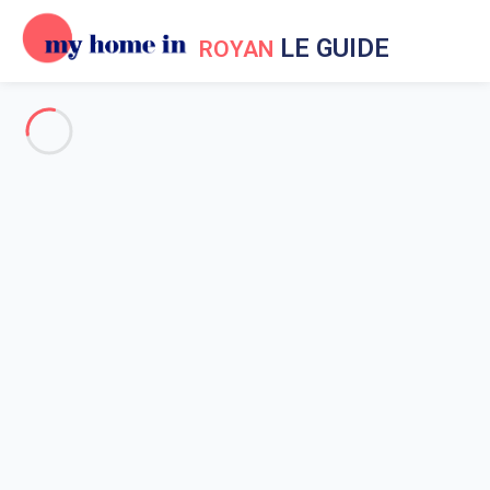
LE GUIDE
ROYAN
Guide My Home In Royan
Pour tout savoir sur Royan !
Quelles sont les dates des vacances scolaires à Royan en 2022
?
Festival Un violon sur le sable à Royan
Accueil
Guide My Home In Royan
Organiser son voyage à Royan avec MyHomeIn
Festival Un violon sur le sable à Royan
Festival Un violon sur le sable à
Royan