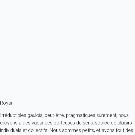
Previous
Next
Classique
Maison 2 chambres Royan
France - Charente Maritime - Royan
4 personnes - 2 chambres - 1 salle de bain
À partir de
67€
/nuit
Ref : 77590
Fermer
Royan
Irréductibles gaulois, peut-être, pragmatiques sûrement, nous
croyons à des vacances porteuses de sens, source de plaisirs
individuels et collectifs. Nous sommes petits, et avons tout des