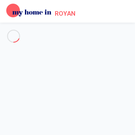
ROYAN
Voir toutes les photos
Aperçu
Carte
Tarifs et disponibilités
Avis (6)
Accueil
Location maison vacances
Maison 3 chambres Royan
Maison 3 chambres Royan
Hébergement proposé par
Sarah
- Membre du réseau de