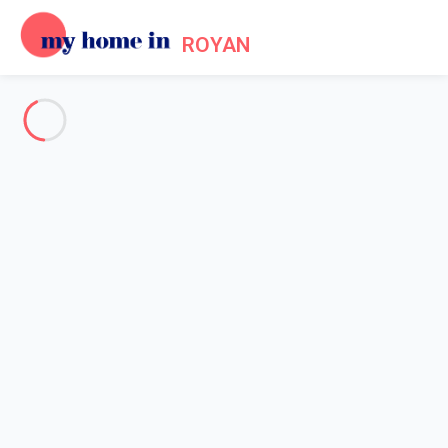
ROYAN
Voir toutes les photos
Aperçu
Description
Carte
Tarifs et disponibilités
Accueil
Maison 1 chambre Médis
Maison 1 chambre Médis
Hébergement proposé par
Sarah
- Membre du réseau de
confiance My Home In Royan depuis 20 mai 2020