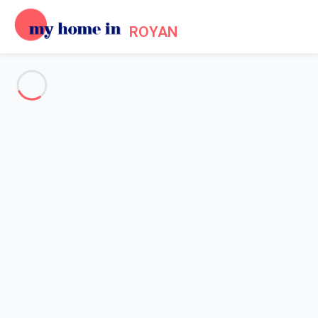
ROYAN
Voir toutes les photos
Aperçu
Description
Carte
Tarifs et disponibilités
Accueil
Appartement 1 chambre Vaux-sur-mer
Appartement 1 chambre Vaux-
sur-mer