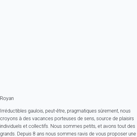
Previous
Next
Classique
Appartement 1 chambre Vaux-sur-mer
France - Charente Maritime - Vaux-sur-Mer
4 personnes - 1 chambre - 1 salle de bain
À partir de
61€
/nuit
Ref : 93575
Fermer
Royan
Irréductibles gaulois, peut-être, pragmatiques sûrement, nous
croyons à des vacances porteuses de sens, source de plaisirs
individuels et collectifs. Nous sommes petits, et avons tout des
grands. Depuis 8 ans nous sommes ravis de vous proposer une