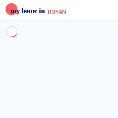
ROYAN
Voir toutes les photos
Aperçu
Description
Carte
Tarifs et disponibilités
Avis (12)
Accueil
Location appartement Royan
Appartement 2 chambres Royan
Appartement 2 chambres
Royan